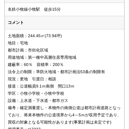
名鉄小牧線小牧駅 徒歩15分
コメント
土地面積：244.45㎡(73.94坪)
地目：宅地
都市計画：市街化区域
用途地域：第一種中高層住居専用地域
建蔽率：60％ 容積率：200％
法令上の制限：準防火地域・都市計画法53条の制限有
現況：更地 引渡日：相談
接道：公道幅員9.1ｍ南側 間口13ｍ
学区：小牧小学校・小牧中学校
設備：上水道・下水道・都市ガス
備考：確定測量渡し・本物件の南側公道は都市計画道路となっ
ており、将来本物件の公道境界から4～5ｍが収用予定であり、
買収の対象となる可能性があります(事業計画は未定です)