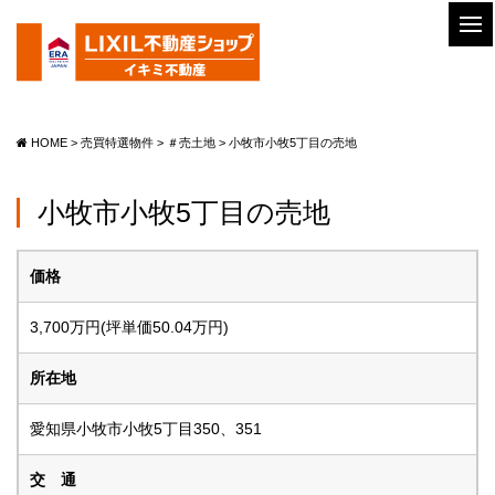
HOME
>
売買特選物件
>
＃売土地
>
小牧市小牧5丁目の売地
小牧市小牧5丁目の売地
価格
3,700万円(坪単価50.04万円)
所在地
愛知県小牧市小牧5丁目350、351
交 通