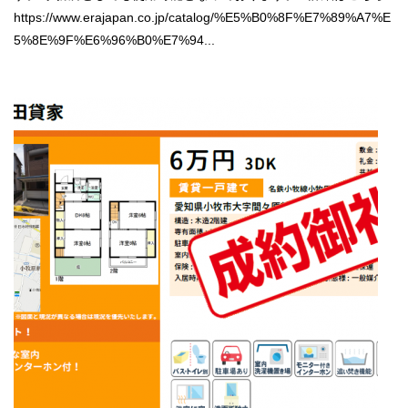
https://www.erajapan.co.jp/catalog/%E5%B0%8F%E7%89%A7%E
5%8E%9F%E6%96%B0%E7%94...