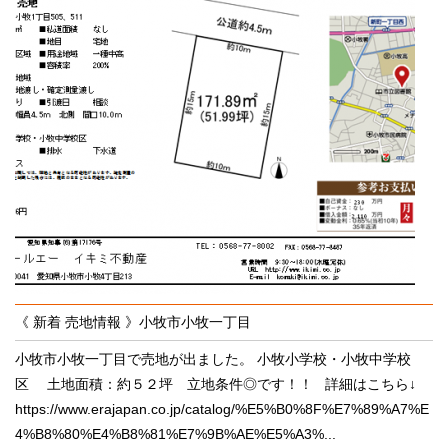
《 新着 売地情報 》小牧市小牧一丁目
小牧市小牧一丁目で売地が出ました。 小牧小学校・小牧中学校
区 土地面積：約５２坪 立地条件◎です！！ 詳細はこちら↓
https://www.erajapan.co.jp/catalog/%E5%B0%8F%E7%89%A7%E
4%B8%80%E4%B8%81%E7%9B%AE%E5%A3%...