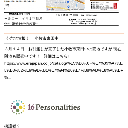
《 売地情報 》 小牧市東田中
３月１４日 お引渡しが完了した小牧市東田中の売地ですが 現在
隣地も販売中です！ 詳細はこちら↓
https://www.erajapan.co.jp/catalog/%E5%B0%8F%E7%89%A7%E
5%B8%82%E6%9D%B1%E7%94%B0%E4%B8%AD%E8%A5%BF
%...
擁護者？