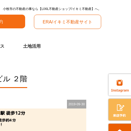
小牧市の不動産の事なら【LIXIL不動産ショップ/イキミ不動産】へ。
約
ERA/イキミ不動産サイト
ス
土地活用
ビル ２階
2019-09-30