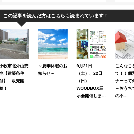
この記事を読んだ方はこちらも読まれています！
小牧市北外山売
～夏季休暇のお
9月21日
こんなこ
地【建築条件
知らせ～
（土）、22日
で！！個
付】 販売開
（日）
ナーって
始！
WOODBOX展
～おうち
示会開催しま…
の不…