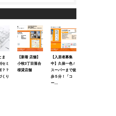
とま
【新着 店舗】
【入居者募集
別セミ
小牧3丁目落合
中】久保一色 /
何？？
様貸店舗
スーパーまで徒
づくり
歩５分！「コ
ー…