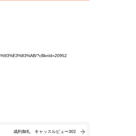
83%93%E3%83%AB/?cBknId=20952
成約御礼 キャッスルビュー302