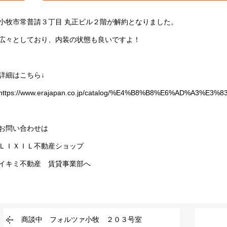
小牧市常普請３丁目 丸正ビル２階が解約となりました。
広々としており、内装の状態も良いですよ！
詳細はこちら↓
https://www.erajapan.co.jp/catalog/%E4%B8%B8%E6%AD%A3%E3%
お問い合わせは
ＬＩＸＩＬ不動産ショップ
イキミ不動産 賃貸事業部へ
商談中 フォルツァ小牧 ２０３号室