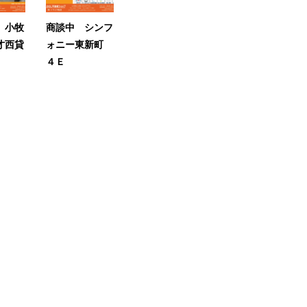
 小牧
商談中 シンフ
才西貸
ォニー東新町
４Ｅ