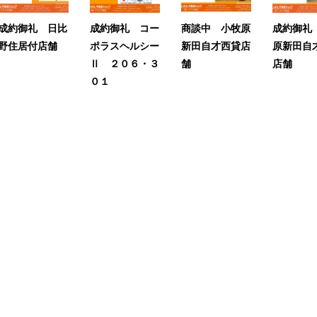
成約御礼 日比
成約御礼 コー
商談中 小牧原
成約御礼
野住居付店舗
ポラスヘルシー
新田自才西貸店
原新田自
Ⅱ ２０６・３
舗
店舗
０１